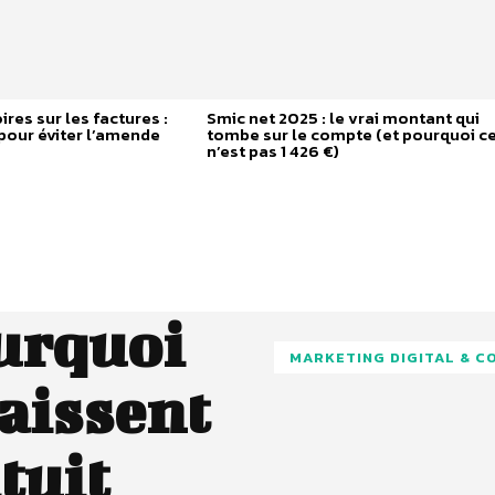
res sur les factures :
Smic net 2025 : le vrai montant qui
 pour éviter l’amende
tombe sur le compte (et pourquoi c
n’est pas 1 426 €)
ourquoi
MARKETING DIGITAL & 
laissent
tuit