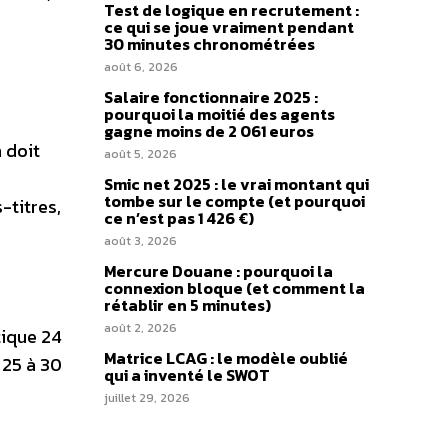
Test de logique en recrutement :
ce qui se joue vraiment pendant
30 minutes chronométrées
août 6, 2026
Salaire fonctionnaire 2025 :
pourquoi la moitié des agents
gagne moins de 2 061 euros
 doit
août 5, 2026
Smic net 2025 : le vrai montant qui
tombe sur le compte (et pourquoi
-titres,
ce n’est pas 1 426 €)
août 3, 2026
Mercure Douane : pourquoi la
connexion bloque (et comment la
rétablir en 5 minutes)
août 2, 2026
tique 24
Matrice LCAG : le modèle oublié
 25 à 30
qui a inventé le SWOT
juillet 29, 2026