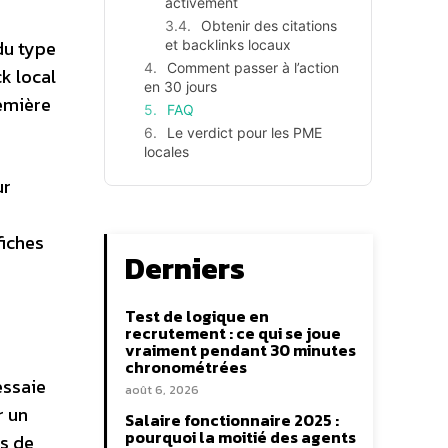
activement
Obtenir des citations
du type
et backlinks locaux
Comment passer à l’action
k local
en 30 jours
remière
FAQ
Le verdict pour les PME
locales
ur
 fiches
Derniers
Test de logique en
recrutement : ce qui se joue
vraiment pendant 30 minutes
chronométrées
essaie
août 6, 2026
r un
Salaire fonctionnaire 2025 :
pourquoi la moitié des agents
s de