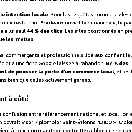
e intention locale
. Pour les requêtes commerciales 
 ou « restaurant Bordeaux ouvert le dimanche », le pac
e à lui seul
44 % des clics
. Les sites positionnés en p
ue les miettes.
ns, commerçants et professionnels libéraux confient le
rnée et à une fiche Google laissée à l’abandon.
87 % des
ant de pousser la porte d’un commerce local
, et les
ns bien que celles activement gérées.
nt à côté
la confusion entre référencement national et local : on 
n devrait viser « plombier Saint-Étienne 42100 ». Cible
ient à courir un marathon contre Decathlon en sneaker