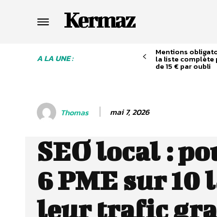
Kermaz
Mentions obligatoi
A LA UNE :
la liste complète
de 15 € par oubli
mai 7, 2026
Thomas
SEO local : p
6 PME sur 10 
leur trafic gra