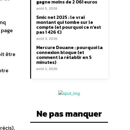
gagne moins de 2 061 euros
août 5, 2026
Smic net 2025 : le vrai
inq
montant qui tombe sur le
compte (et pourquoi ce n’est
e page
pas 1 426 €)
août 3, 2026
Mercure Douane : pourquoi la
connexion bloque (et
it être
comment la rétablir en 5
minutes)
août 2, 2026
otre
Ne pas manquer
récis),