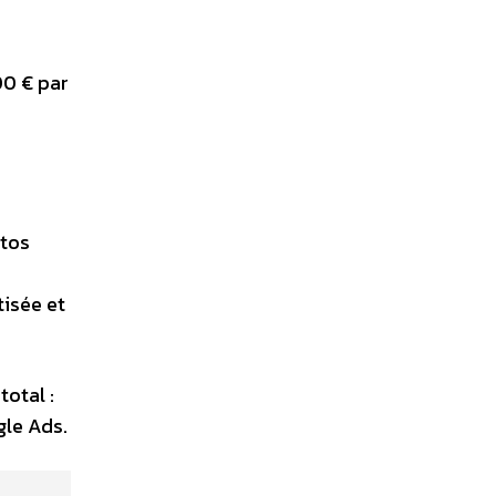
00 € par
otos
isée et
otal :
gle Ads.